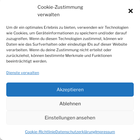
Cookie-Zustimmung
verwalten
Um dir ein optimales Erlebnis zu bieten, verwenden wir Technologien
wie Cookies, um Geräteinformationen zu speichern und/oder darauf
IMPRESSUM
zuzugreifen. Wenn du diesen Technologien zustimmst, können wir
Daten wie das Surfverhalten oder eindeutige IDs auf dieser Website
Cookie-Richtlinie (EU)
verarbeiten. Wenn du deine Zustimmung nicht erteilst oder
zurückziehst, können bestimmte Merkmale und Funktionen
beeinträchtigt werden.
Datenschutzerklärung
Dienste verwalten
Impressum
Partner
Akzeptieren
Ablehnen
Einstellungen ansehen
Datenschutzerklärung
Stolz präsentiert von WordPress
Cookie-Richtlinie
Datenschutzerklärung
Impressum