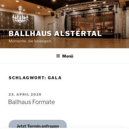
Zum
Inhalt
springen
BALLHAUS ALSTERTAL
Momente, die bewegen.
Menü
SCHLAGWORT:
GALA
VERÖFFENTLICHT
23. APRIL 2020
AM
Ballhaus Formate
Jetzt Termin anfragen