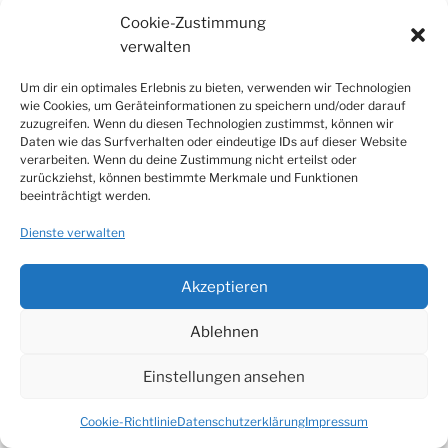
Cookie-Zustimmung
verwalten
Um dir ein optimales Erlebnis zu bieten, verwenden wir Technologien
wie Cookies, um Geräteinformationen zu speichern und/oder darauf
IMPRESSUM
zuzugreifen. Wenn du diesen Technologien zustimmst, können wir
Daten wie das Surfverhalten oder eindeutige IDs auf dieser Website
Cookie-Richtlinie (EU)
verarbeiten. Wenn du deine Zustimmung nicht erteilst oder
zurückziehst, können bestimmte Merkmale und Funktionen
beeinträchtigt werden.
Datenschutzerklärung
Dienste verwalten
Impressum
Partner
Akzeptieren
Ablehnen
Einstellungen ansehen
Datenschutzerklärung
Stolz präsentiert von WordPress
Cookie-Richtlinie
Datenschutzerklärung
Impressum