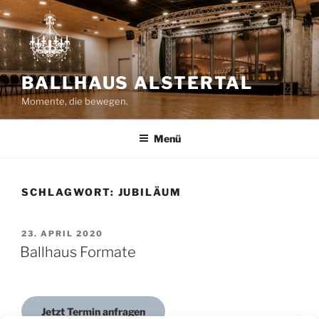
Zum
Inhalt
springen
BALLHAUS ALSTERTAL
Momente, die bewegen.
Menü
SCHLAGWORT:
JUBILÄUM
VERÖFFENTLICHT
23. APRIL 2020
AM
Ballhaus Formate
Jetzt Termin anfragen